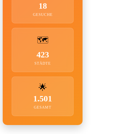
18
GESUCHE
🗺️
423
STÄDTE
🌟
1.501
GESAMT