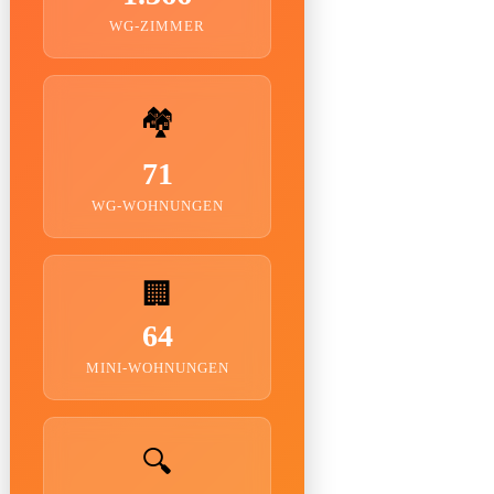
WG-ZIMMER
🏘️
71
WG-WOHNUNGEN
🏢
64
MINI-WOHNUNGEN
🔍