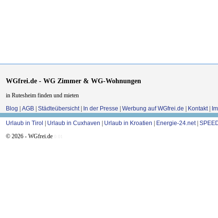
WGfrei.de - WG Zimmer & WG-Wohnungen
in Rutesheim finden und mieten
Blog
|
AGB
|
Städteübersicht
|
In der Presse
|
Werbung auf WGfrei.de
|
Kontakt
|
I
Urlaub in Tirol
|
Urlaub in Cuxhaven
|
Urlaub in Kroatien
|
Energie-24.net
|
SPEED
© 2026 - WGfrei.de
0.01