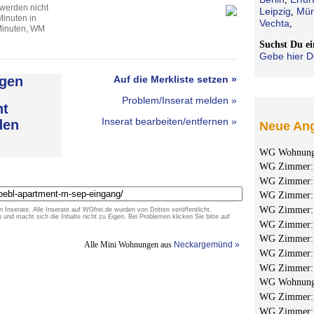
 werden nicht
Leipzig
Mün
,
Minuten in
Vechta
,
Minuten, WM
Suchst Du 
Gebe hier D
gen
Auf die Merkliste setzen »
Problem/Inserat melden »
ht
Inserat bearbeiten/entfernen »
den
Neue Ang
WG Wohnun
WG Zimmer
WG Zimmer
WG Zimmer
WG Zimmer
n Inserate. Alle Inserate auf WGfrei.de wurden von Dritten veröffentlicht.
d macht sich die Inhalte nicht zu Eigen. Bei Problemen klicken Sie bitte auf
WG Zimmer
WG Zimmer
Alle Mini Wohnungen aus
Neckargemünd »
WG Zimmer
WG Zimmer
WG Wohnun
WG Zimmer
WG Zimmer