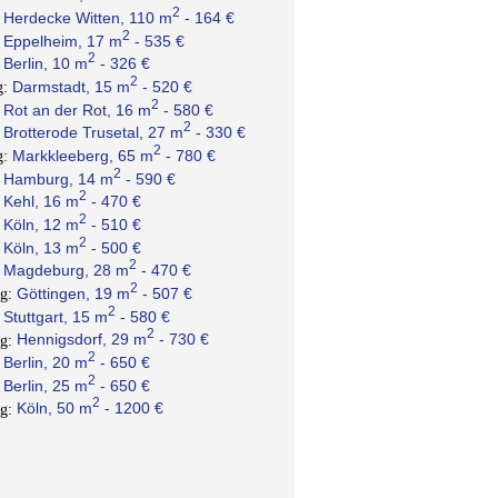
2
Herdecke Witten, 110 m
- 164 €
:
2
Eppelheim, 17 m
- 535 €
:
2
Berlin, 10 m
- 326 €
:
2
Darmstadt, 15 m
- 520 €
g:
2
Rot an der Rot, 16 m
- 580 €
:
2
Brotterode Trusetal, 27 m
- 330 €
:
2
Markkleeberg, 65 m
- 780 €
g:
2
Hamburg, 14 m
- 590 €
:
2
Kehl, 16 m
- 470 €
:
2
Köln, 12 m
- 510 €
:
2
Köln, 13 m
- 500 €
:
2
Magdeburg, 28 m
- 470 €
:
2
Göttingen, 19 m
- 507 €
ng:
2
Stuttgart, 15 m
- 580 €
:
2
Hennigsdorf, 29 m
- 730 €
ng:
2
Berlin, 20 m
- 650 €
:
2
Berlin, 25 m
- 650 €
:
2
Köln, 50 m
- 1200 €
ng: