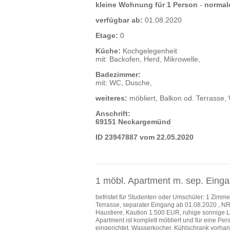
kleine Wohnung für 1 Person
-
normal
verfügbar ab:
01.08.2020
Etage:
0
Küche:
Kochgelegenheit
mit: Backofen, Herd, Mikrowelle,
Badezimmer:
mit: WC, Dusche,
weiteres:
möbliert, Balkon od. Terrasse
Anschrift:
69151 Neckargemünd
ID 23947887 vom 22.05.2020
1 möbl. Apartment m. sep. Eing
befristet für Studenten oder Umschüler: 1 Zimme
Terrasse, separater Eingang ab 01.08.2020 , NR
Haustiere, Kaution 1.500 EUR, ruhige sonnige 
Apartment ist komplett möbliert und für eine Per
eingerichtet, Wasserkocher, Kühlschrank vorha