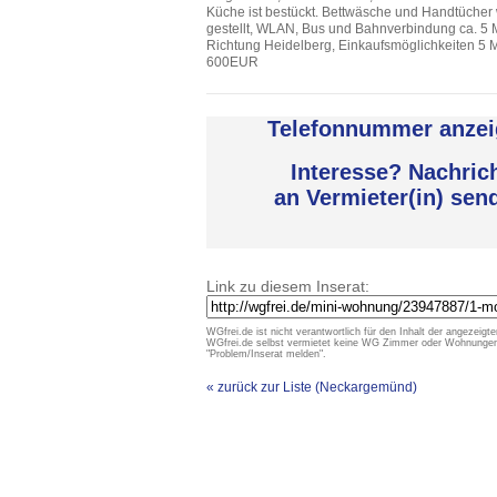
Küche ist bestückt. Bettwäsche und Handtücher
gestellt, WLAN, Bus und Bahnverbindung ca. 5 
Richtung Heidelberg, Einkaufsmöglichkeiten 5 
600EUR
Telefonnummer anzei
Interesse? Nachric
an Vermieter(in) sen
Link zu diesem Inserat:
WGfrei.de ist nicht verantwortlich für den Inhalt der angezeigte
WGfrei.de selbst vermietet keine WG Zimmer oder Wohnungen un
"Problem/Inserat melden".
« zurück zur Liste (Neckargemünd)