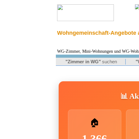
Wohngemeinschaft-Angebote a
WG-Zimmer, Mini-Wohnungen und WG-Wohnung
"Zimmer in WG"
suchen
"
📊 Akt
🏠
1.366