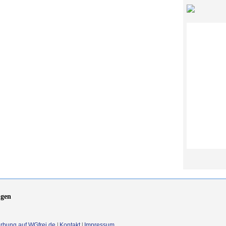
gen
rbung auf WGfrei.de
|
Kontakt
|
Impressum