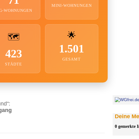
MINI-WOHNUNGEN
G-WOHNUNGEN
🌟
🗺️
1.501
423
GESAMT
STÄDTE
nd":
ngang
Deine Mer
0 gemerkte I