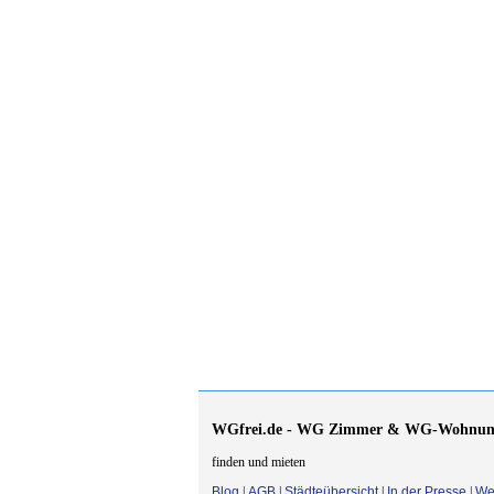
WGfrei.de - WG Zimmer & WG-Wohnun
finden und mieten
Blog
|
AGB
|
Städteübersicht
|
In der Presse
|
We