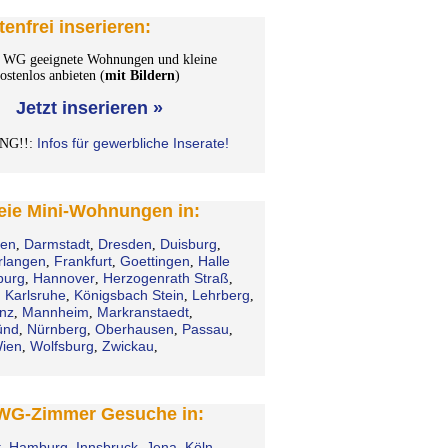
tenfrei inserieren:
WG geeignete Wohnungen und kleine
stenlos anbieten (
mit Bildern
)
Jetzt inserieren »
Infos für gewerbliche Inserate!
NG!!:
reie Mini-Wohnungen in:
en
Darmstadt
Dresden
Duisburg
,
,
,
,
rlangen
Frankfurt
Goettingen
Halle
,
,
,
urg
Hannover
Herzogenrath Straß
,
,
,
Karlsruhe
Königsbach Stein
Lehrberg
,
,
,
,
nz
Mannheim
Markranstaedt
,
,
,
ünd
Nürnberg
Oberhausen
Passau
,
,
,
,
ien
Wolfsburg
Zwickau
,
,
,
 WG-Zimmer Gesuche in:
t
Hamburg
Innsbruck
Jena
Köln
,
,
,
,
,