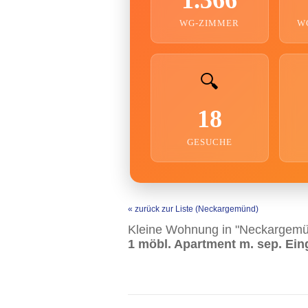
WG-ZIMMER
W
🔍
18
GESUCHE
« zurück zur Liste (Neckargemünd)
Kleine Wohnung in "Neckargemü
1 möbl. Apartment m. sep. Ei