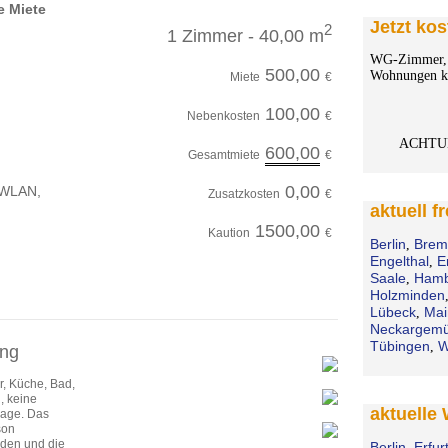
e Miete
Jetzt kos
2
1 Zimmer - 40,00 m
WG-Zimmer, 
500,00
Wohnungen ko
Miete
€
100,00
Nebenkosten
€
ACHTU
600,00
Gesamtmiete
€
0,00
, WLAN,
Zusatzkosten
€
aktuell f
1500,00
Kaution
€
Berlin
Brem
,
Engelthal
E
,
Saale
Hamb
,
Holzminden
Lübeck
Mai
,
Neckargem
Tübingen
W
,
ang
r, Küche, Bad,
, keine
aktuelle
Lage. Das
son
nden und die
Berlin
Erfur
,