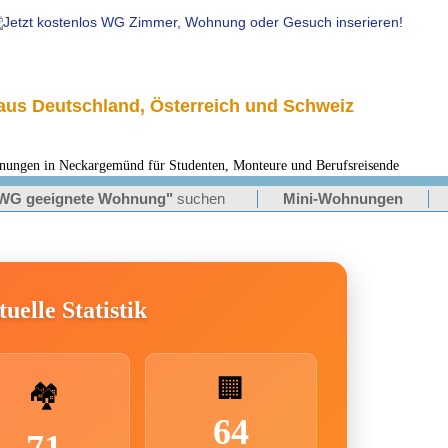
us Deutschland, Österreich und Schweiz
en in Neckargemünd für Studenten, Monteure und Berufsreisende
WG geeignete Wohnung"
suchen
Mini-Wohnungen
uelle Statistik
🏢
🏘️
64
71