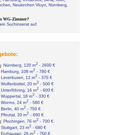
chen
Neukirchen Vluyn
Nürnberg
,
,
,
ein WG-Zimmer?
ein Suchinserat auf
.
ebote:
2
Nürnberg, 120 m
- 2600 €
g:
2
Hamburg, 108 m
- 780 €
:
2
Leverkusen, 12 m
- 375 €
:
2
Wolfenbüttel, 20 m
- 500 €
:
2
Unterföhring, 16 m
- 600 €
:
2
Wuppertal, 18 m
- 330 €
:
2
Worms, 24 m
- 580 €
:
2
Berlin, 40 m
- 750 €
:
2
Pfinztal, 20 m
- 690 €
:
2
Plochingen, 76 m
- 700 €
g:
2
Stuttgart, 23 m
- 680 €
:
2
Erzhausen, 26 m
- 750 €
: