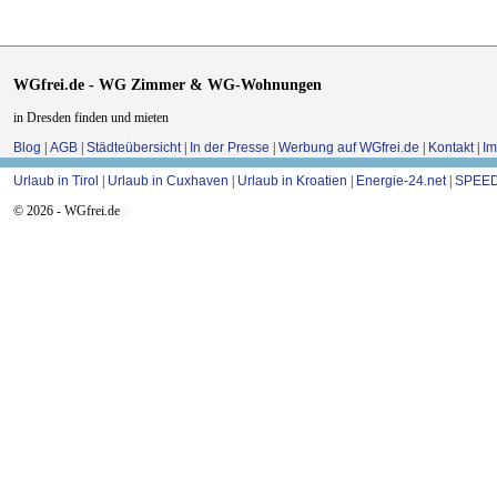
WGfrei.de - WG Zimmer & WG-Wohnungen
in Dresden finden und mieten
Blog
|
AGB
|
Städteübersicht
|
In der Presse
|
Werbung auf WGfrei.de
|
Kontakt
|
I
Urlaub in Tirol
|
Urlaub in Cuxhaven
|
Urlaub in Kroatien
|
Energie-24.net
|
SPEED
© 2026 - WGfrei.de
0