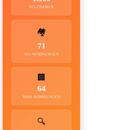
WG-ZIMMER
🏘️
71
WG-WOHNUNGEN
🏢
64
MINI-WOHNUNGEN
🔍