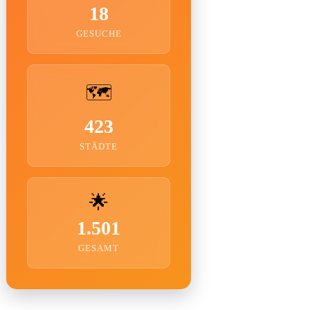
18
GESUCHE
🗺️
423
STÄDTE
🌟
1.501
GESAMT