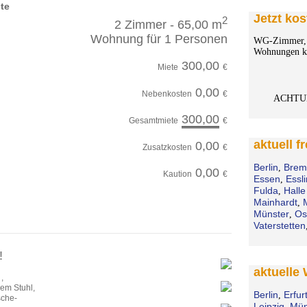
te
Jetzt kos
2
2 Zimmer - 65,00 m
Wohnung für 1 Personen
WG-Zimmer, 
Wohnungen ko
300,00
Miete
€
0,00
Nebenkosten
€
ACHTU
300,00
Gesamtmiete
€
aktuell 
0,00
Zusatzkosten
€
Berlin
Brem
,
0,00
Kaution
€
Essen
Essl
,
Fulda
Halle
,
Mainhardt
,
Münster
Os
,
Vaterstetten
!
aktuelle
,
nem Stuhl,
Berlin
Erfur
,
sche-
Leipzig
Mün
,