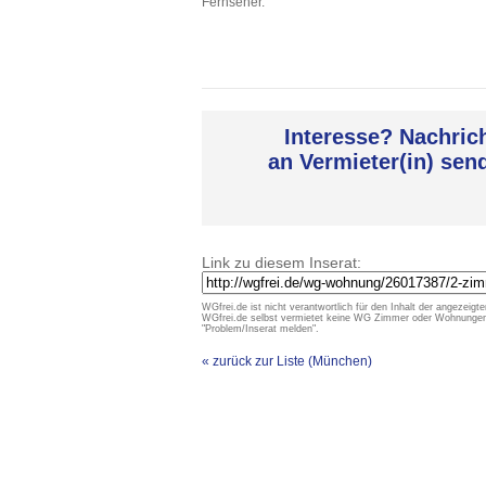
Fernseher.
Interesse? Nachric
an Vermieter(in) sen
Link zu diesem Inserat:
WGfrei.de ist nicht verantwortlich für den Inhalt der angezeigte
WGfrei.de selbst vermietet keine WG Zimmer oder Wohnungen un
"Problem/Inserat melden".
« zurück zur Liste (München)