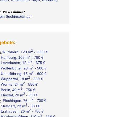
ein WG-Zimmer?
ein Suchinserat auf
.
ebote:
2
Nürnberg, 120 m
- 2600 €
g:
2
Hamburg, 108 m
- 780 €
:
2
Leverkusen, 12 m
- 375 €
:
2
Wolfenbüttel, 20 m
- 500 €
:
2
Unterföhring, 16 m
- 600 €
:
2
Wuppertal, 18 m
- 330 €
:
2
Worms, 24 m
- 580 €
:
2
Berlin, 40 m
- 750 €
:
2
Pfinztal, 20 m
- 690 €
:
2
Plochingen, 76 m
- 700 €
g:
2
Stuttgart, 23 m
- 680 €
:
2
Erzhausen, 26 m
- 750 €
:
2
Herdecke Witten, 110 m
- 164 €
: