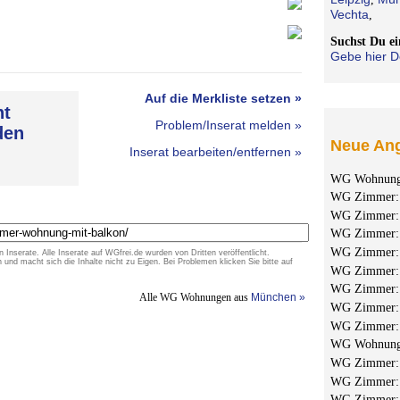
Vechta
,
Suchst Du 
Gebe hier D
Auf die Merkliste setzen »
ht
Problem/Inserat melden »
den
Neue Ang
Inserat bearbeiten/entfernen »
WG Wohnun
WG Zimmer
WG Zimmer
WG Zimmer
WG Zimmer
n Inserate. Alle Inserate auf WGfrei.de wurden von Dritten veröffentlicht.
d macht sich die Inhalte nicht zu Eigen. Bei Problemen klicken Sie bitte auf
WG Zimmer
WG Zimmer
Alle WG Wohnungen aus
München »
WG Zimmer
WG Zimmer
WG Wohnun
WG Zimmer
WG Zimmer
WG Zimmer