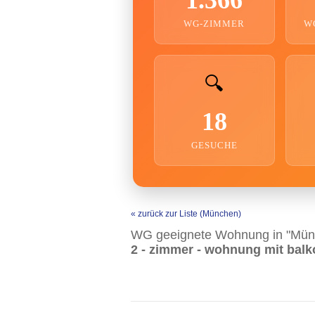
WG-ZIMMER
W
🔍
18
GESUCHE
« zurück zur Liste (München)
WG geeignete Wohnung in "Mün
2 - zimmer - wohnung mit balk