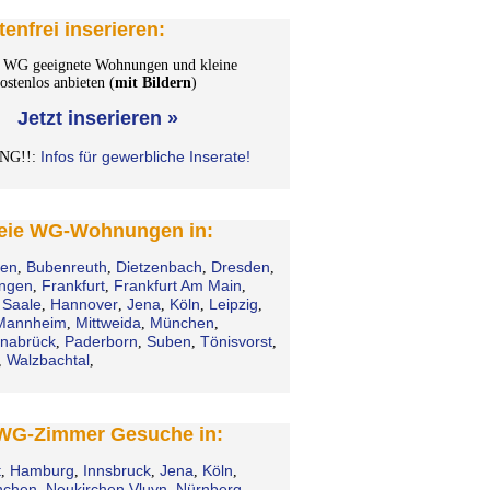
tenfrei inserieren:
WG geeignete Wohnungen und kleine
stenlos anbieten (
mit Bildern
)
Jetzt inserieren »
Infos für gewerbliche Inserate!
NG!!:
freie WG-Wohnungen in:
en
Bubenreuth
Dietzenbach
Dresden
,
,
,
,
ingen
Frankfurt
Frankfurt Am Main
,
,
,
 Saale
Hannover
Jena
Köln
Leipzig
,
,
,
,
,
Mannheim
Mittweida
München
,
,
,
nabrück
Paderborn
Suben
Tönisvorst
,
,
,
,
Walzbachtal
,
,
 WG-Zimmer Gesuche in:
t
Hamburg
Innsbruck
Jena
Köln
,
,
,
,
,
chen
Neukirchen Vluyn
Nürnberg
,
,
,