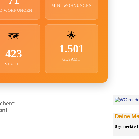
MINI-WOHNUNGEN
G-WOHNUNGEN
🌟
🗺️
1.501
423
GESAMT
STÄDTE
chen":
on!
Deine Mer
0 gemerkte I