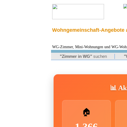
Wohngemeinschaft-Angebote a
WG-Zimmer, Mini-Wohnungen und WG-Wohnung
"Zimmer in WG"
suchen
"
📊 Akt
🏠
1.366