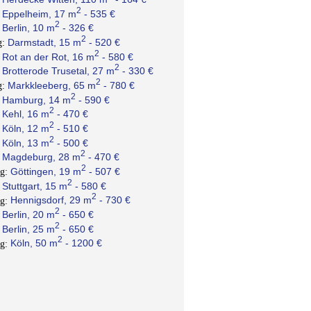
2
Eppelheim, 17 m
- 535 €
:
2
Berlin, 10 m
- 326 €
:
2
Darmstadt, 15 m
- 520 €
g:
2
Rot an der Rot, 16 m
- 580 €
:
2
Brotterode Trusetal, 27 m
- 330 €
:
2
Markkleeberg, 65 m
- 780 €
g:
2
Hamburg, 14 m
- 590 €
:
2
Kehl, 16 m
- 470 €
:
2
Köln, 12 m
- 510 €
:
2
Köln, 13 m
- 500 €
:
2
Magdeburg, 28 m
- 470 €
:
2
Göttingen, 19 m
- 507 €
ng:
2
Stuttgart, 15 m
- 580 €
:
2
Hennigsdorf, 29 m
- 730 €
ng:
2
Berlin, 20 m
- 650 €
:
2
Berlin, 25 m
- 650 €
:
2
Köln, 50 m
- 1200 €
ng: