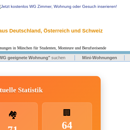
us Deutschland, Österreich und Schweiz
en in München für Studenten, Monteure und Berufsreisende
WG geeignete Wohnung"
suchen
Mini-Wohnungen
uelle Statistik
🏢
🏘️
64
71