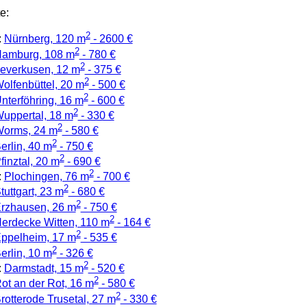
e:
2
:
Nürnberg, 120 m
- 2600 €
2
amburg, 108 m
- 780 €
2
everkusen, 12 m
- 375 €
2
olfenbüttel, 20 m
- 500 €
2
nterföhring, 16 m
- 600 €
2
uppertal, 18 m
- 330 €
2
orms, 24 m
- 580 €
2
erlin, 40 m
- 750 €
2
finztal, 20 m
- 690 €
2
:
Plochingen, 76 m
- 700 €
2
tuttgart, 23 m
- 680 €
2
rzhausen, 26 m
- 750 €
2
erdecke Witten, 110 m
- 164 €
2
ppelheim, 17 m
- 535 €
2
erlin, 10 m
- 326 €
2
:
Darmstadt, 15 m
- 520 €
2
ot an der Rot, 16 m
- 580 €
2
rotterode Trusetal, 27 m
- 330 €