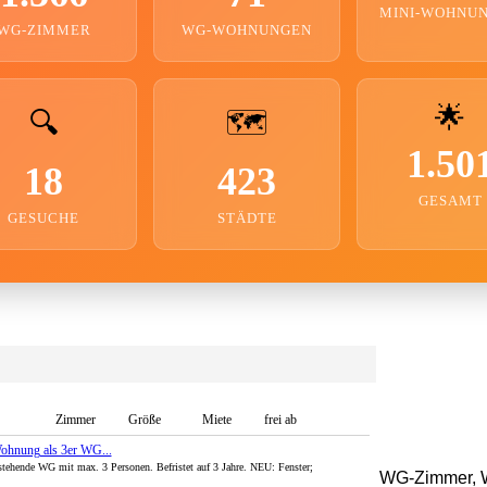
MINI-WOHNU
WG-ZIMMER
WG-WOHNUNGEN
🌟
🔍
🗺️
1.50
18
423
GESAMT
GESUCHE
STÄDTE
Zimmer
Größe
Miete
frei ab
Wohnung als 3er WG...
stehende WG mit max. 3 Personen. Befristet auf 3 Jahre. NEU: Fenster;
WG-Zimmer, W