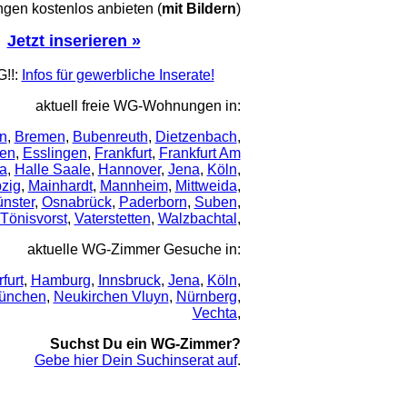
en kostenlos anbieten (
mit Bildern
)
Jetzt inserieren »
!!:
Infos für gewerbliche Inserate!
aktuell freie WG-Wohnungen in:
in
,
Bremen
,
Bubenreuth
,
Dietzenbach
,
en
,
Esslingen
,
Frankfurt
,
Frankfurt Am
a
,
Halle Saale
,
Hannover
,
Jena
,
Köln
,
pzig
,
Mainhardt
,
Mannheim
,
Mittweida
,
nster
,
Osnabrück
,
Paderborn
,
Suben
,
Tönisvorst
,
Vaterstetten
,
Walzbachtal
,
aktuelle WG-Zimmer Gesuche in:
rfurt
,
Hamburg
,
Innsbruck
,
Jena
,
Köln
,
ünchen
,
Neukirchen Vluyn
,
Nürnberg
,
Vechta
,
Suchst Du ein WG-Zimmer?
Gebe hier Dein Suchinserat auf
.