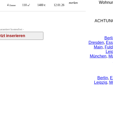
Wohnung
merken
4
110
1400
12.01.26
2
€
Zimmer
m
ACHTUNG
garantiert kostenfrei -
Berl
Dresden
,
Ess
Main
,
Fuld
Lei
München
,
Mü
Berlin
,
E
Leipzig
,
M