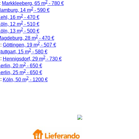
2
:
Markkleeberg, 65 m
- 780 €
2
amburg, 14 m
- 590 €
2
ehl, 16 m
- 470 €
2
öln, 12 m
- 510 €
2
öln, 13 m
- 500 €
2
agdeburg, 28 m
- 470 €
2
:
Göttingen, 19 m
- 507 €
2
tuttgart, 15 m
- 580 €
2
:
Hennigsdorf, 29 m
- 730 €
2
erlin, 20 m
- 650 €
2
erlin, 25 m
- 650 €
2
:
Köln, 50 m
- 1200 €