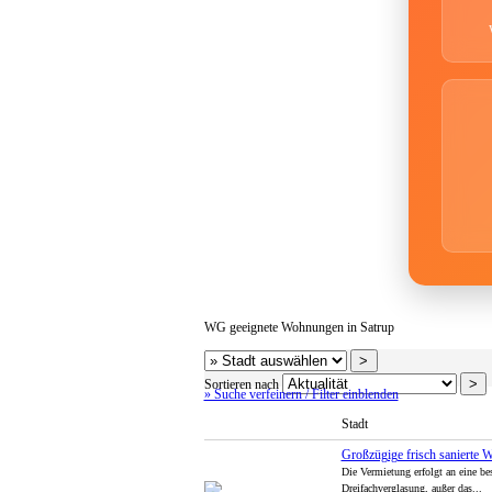
WG geeignete Wohnungen in Satrup
Sortieren nach
» Suche verfeinern / Filter einblenden
Stadt
Großzügige frisch sanierte 
Die Vermietung erfolgt an eine be
Dreifachverglasung, außer das...