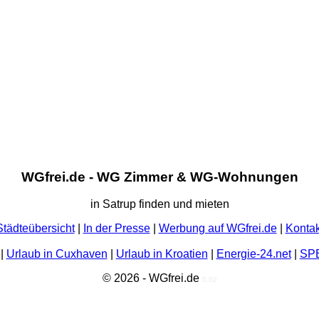
WGfrei.de - WG Zimmer & WG-Wohnungen
in Satrup finden und mieten
Städteübersicht
|
In der Presse
|
Werbung auf WGfrei.de
|
Kontak
|
Urlaub in Cuxhaven
|
Urlaub in Kroatien
|
Energie-24.net
|
SP
© 2026 - WGfrei.de
0.02