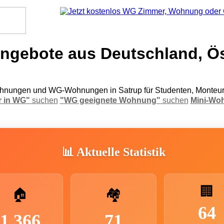
gebote aus Deutschland, Ös
nungen und WG-Wohnungen in Satrup für Studenten, Monteur
 in WG"
suchen
"WG geeignete Wohnung"
suchen
Mini-Wo
📊 Aktuelle Statistik
🏢
🏠
🏘️
64
1.366
71