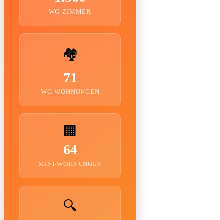
WG-ZIMMER
🏘️
71
WG-WOHNUNGEN
🏢
64
MINI-WOHNUNGEN
🔍