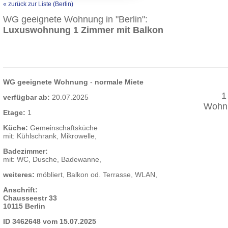
« zurück zur Liste (Berlin)
WG geeignete Wohnung in "Berlin":
Luxuswohnung 1 Zimmer mit Balkon
WG geeignete Wohnung
-
normale Miete
1
verfügbar ab:
20.07.2025
Wohnu
Etage:
1
Küche:
Gemeinschaftsküche
mit: Kühlschrank, Mikrowelle,
Badezimmer:
mit: WC, Dusche, Badewanne,
weiteres:
möbliert, Balkon od. Terrasse, WLAN,
Anschrift:
Chausseestr 33
10115 Berlin
ID 3462648 vom 15.07.2025