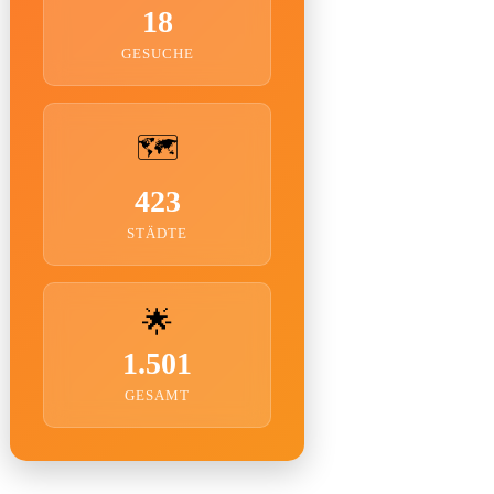
18
GESUCHE
🗺️
423
STÄDTE
🌟
1.501
GESAMT