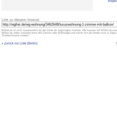
Inser
Link zu diesem Inserat:
WGfrei.de ist nicht verantwortlich für den Inhalt der angezeigten Inserate. Alle Inserate auf WGfrei.de wurd
WGfrei.de selbst vermietet keine WG Zimmer oder Wohnungen und macht sich die Inhalte nicht zu Eigen. 
"Problem/Inserat melden".
« zurück zur Liste (Berlin)