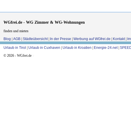
WGfrei.de - WG Zimmer & WG-Wohnungen
finden und mieten
Blog
|
AGB
|
Städteübersicht
|
In der Presse
|
Werbung auf WGfrei.de
|
Kontakt
|
I
Urlaub in Tirol
|
Urlaub in Cuxhaven
|
Urlaub in Kroatien
|
Energie-24.net
|
SPEED
© 2026 - WGfrei.de
0