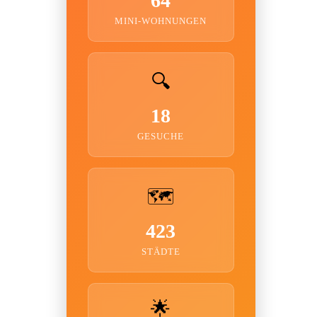
64
MINI-WOHNUNGEN
🔍
18
GESUCHE
🗺️
423
STÄDTE
🌟