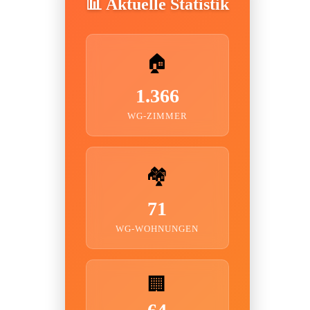
📊 Aktuelle Statistik
🏠
1.366
WG-ZIMMER
🏘️
71
WG-WOHNUNGEN
🏢