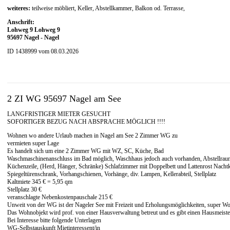
weiteres:
teilweise möbliert, Keller, Abstellkammer, Balkon od. Terrasse,
Anschrift:
Lohweg 9 Lohweg 9
95697 Nagel - Nagel
ID 1438999 vom 08.03.2026
2 ZI WG 95697 Nagel am See
LANGFRISTIGER MIETER GESUCHT
SOFORTIGER BEZUG NACH ABSPRACHE MÖGLICH !!!!
Wohnen wo andere Urlaub machen in Nagel am See 2 Zimmer WG zu
vermieten super Lage
Es handelt sich um eine 2 Zimmer WG mit WZ, SC, Küche, Bad
Waschmaschinenanschluss im Bad möglich, Waschhaus jedoch auch vorhanden, Abstellraum,
Küchenzeile, (Herd, Hänger, Schränke) Schlafzimmer mit Doppelbett und Lattenrost Nacht
Spiegeltürenschrank, Vorhangschienen, Vorhänge, div. Lampen, Kellerabteil, Stellplatz
Kaltmiete 345 € = 5,95 qm
Stellplatz 30 €
veranschlagte Nebenkostenpauschale 215 €
Unweit von der WG ist der Nageler See mit Freizeit und Erholungsmöglichkeiten, super W
Das Wohnobjekt wird prof. von einer Hausverwaltung betreut und es gibt einen Hausmeiste
Bei Interesse bitte folgende Unterlagen
WG-Selbstauskunft Mietinteressent/in