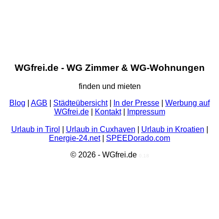
WGfrei.de - WG Zimmer & WG-Wohnungen
finden und mieten
Blog
|
AGB
|
Städteübersicht
|
In der Presse
|
Werbung auf
WGfrei.de
|
Kontakt
|
Impressum
Urlaub in Tirol
|
Urlaub in Cuxhaven
|
Urlaub in Kroatien
|
Energie-24.net
|
SPEEDorado.com
© 2026 - WGfrei.de
0.18