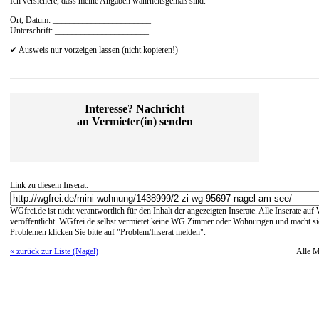
Ich versichere, dass meine Angaben wahrheitsgemäß sind.
Ort, Datum: _______________________
Unterschrift: ______________________
✔ Ausweis nur vorzeigen lassen (nicht kopieren!)
Interesse? Nachricht
an Vermieter(in) senden
Link zu diesem Inserat:
WGfrei.de ist nicht verantwortlich für den Inhalt der angezeigten Inserate. Alle Inserate a
veröffentlicht. WGfrei.de selbst vermietet keine WG Zimmer oder Wohnungen und macht sich
Problemen klicken Sie bitte auf "Problem/Inserat melden".
« zurück zur Liste (Nagel)
Alle 