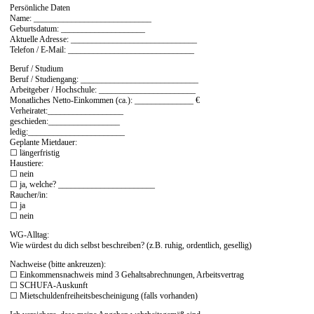
Persönliche Daten
Name: ____________________________
Geburtsdatum: ____________________
Aktuelle Adresse: ______________________________
Telefon / E-Mail: ______________________________
Beruf / Studium
Beruf / Studiengang: ____________________________
Arbeitgeber / Hochschule: _______________________
Monatliches Netto-Einkommen (ca.): ______________ €
Verheiratet:__________________
geschieden:_________________
ledig:_______________________
Geplante Mietdauer:
☐ längerfristig
Haustiere:
☐ nein
☐ ja, welche? _______________________
Raucher/in:
☐ ja
☐ nein
WG-Alltag:
Wie würdest du dich selbst beschreiben? (z.B. ruhig, ordentlich, gesellig)
Nachweise (bitte ankreuzen):
☐ Einkommensnachweis mind 3 Gehaltsabrechnungen, Arbeitsvertrag
☐ SCHUFA-Auskunft
☐ Mietschuldenfreiheitsbescheinigung (falls vorhanden)