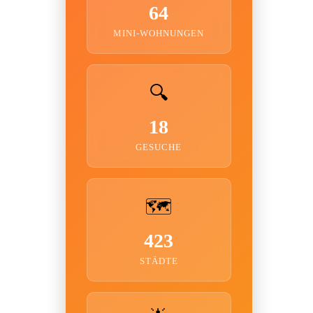
64
MINI-WOHNUNGEN
🔍
18
GESUCHE
🗺️
423
STÄDTE