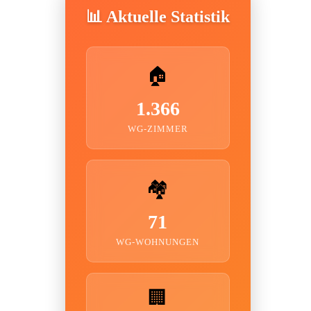
📊 Aktuelle Statistik
🏠
1.366
WG-ZIMMER
🏘️
71
WG-WOHNUNGEN
🏢