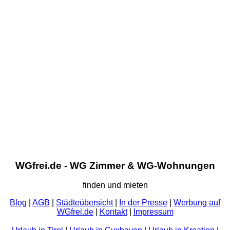
WGfrei.de - WG Zimmer & WG-Wohnungen
finden und mieten
Blog
|
AGB
|
Städteübersicht
|
In der Presse
|
Werbung auf
WGfrei.de
|
Kontakt
|
Impressum