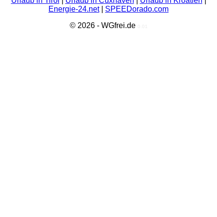
Urlaub in Tirol
|
Urlaub in Cuxhaven
|
Urlaub in Kroatien
|
Energie-24.net
|
SPEEDorado.com
© 2026 - WGfrei.de
0.01