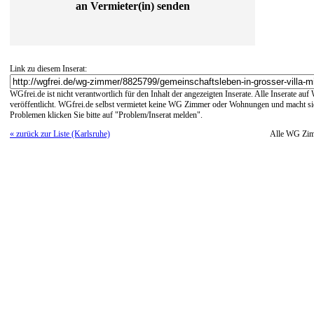
an Vermieter(in) senden
Link zu diesem Inserat:
WGfrei.de ist nicht verantwortlich für den Inhalt der angezeigten Inserate. Alle Inserate a
veröffentlicht. WGfrei.de selbst vermietet keine WG Zimmer oder Wohnungen und macht sich
Problemen klicken Sie bitte auf "Problem/Inserat melden".
« zurück zur Liste (Karlsruhe)
Alle WG Zi