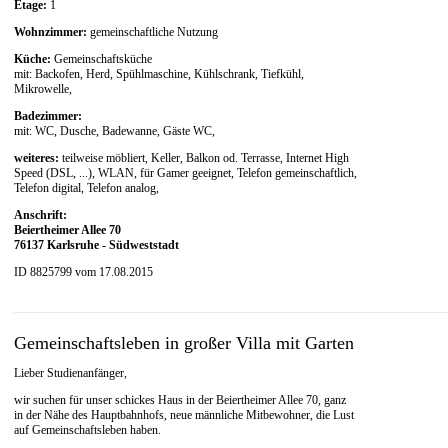
Etage:
1
Wohnzimmer:
gemeinschaftliche Nutzung
Küche:
Gemeinschaftsküche
mit: Backofen, Herd, Spühlmaschine, Kühlschrank, Tiefkühl,
Mikrowelle,
Badezimmer:
mit: WC, Dusche, Badewanne, Gäste WC,
weiteres:
teilweise möbliert, Keller, Balkon od. Terrasse, Internet High
Speed (DSL, ...), WLAN, für Gamer geeignet, Telefon gemeinschaftlich,
Telefon digital, Telefon analog,
Anschrift:
Beiertheimer Allee 70
76137 Karlsruhe - Südweststadt
ID 8825799 vom 17.08.2015
Gemeinschaftsleben in großer Villa mit Garten
Lieber Studienanfänger,
wir suchen für unser schickes Haus in der Beiertheimer Allee 70, ganz
in der Nähe des Hauptbahnhofs, neue männliche Mitbewohner, die Lust
auf Gemeinschaftsleben haben.