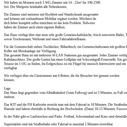
Wir haben im Moment noch 5 WG-Zimmer mit 14 - 22m² für 190-250€
frei. Der Mietpreis beinhaltet alle Nebenkosten.
Die Zimmer sind meistens mit Hochbett und Wandschrank ausgestattet
und können mit vorhandenem Mobiliar ergänzt werden. Möchtest du
dich lieber komplett selbst einrichten ist das kein Problem. Teilweise
haben die Zimmer auch einen eigenen Balkon.
Das Haus verfügt über eine neue sehr große Gemeinschaftsküche, frisch renovierte Bäder,
sowie Trockenraum, Werkstatt und einen Fahrradabstellraum.
Für die Gemeinschaft stehen Tischkicker, Billardtisch, ein Gemeinschaftsraum mit großem 
Keller mit Musikanlage zur Verfügung.
Das gesamte Haus ist mit mehreren W-LAN Stationen gut ausgestattet. Jedes Zimmer verfü
Kabelanschluss. Der große Garten hat einen Grillplatz mit Schwenkgrill-Feuerstelle. Ein groß
Terasse im 1.OG zu finden, Im Erdgeschoss ist ein Flügel für musisch Interessierte und ein 
verfügbar.
Wir verfügen über ein Gästezimmer mit 4 Betten, die für Besucher frei genutzt werden
können.
Lage
Das Haus liegt gegenüber vom Albtalbahnhof (1min Fußweg) und ist 5 Minuten, zu Fuß 
entfernt.
Das KIT und die FH Karlsruhe erreicht man mit dem Fahrrad in 10 Minuten. Die Straßenbahn
Haustür und fahren ebenfalls in Richtung der Hochschulen. (Dauer 10-15 Minuten, Fusswe
In der Nähe gibt es Laufstrecken und Parks. Freibad, Schwimmbad und Kino sind ebenfalls i
Supermärkte sind mit Straßenbahn oder Fahrrad in maximal 5 Minuten erreichbar.