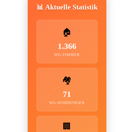
📊 Aktuelle Statistik
🏠
1.366
WG-ZIMMER
🏘️
71
WG-WOHNUNGEN
🏢