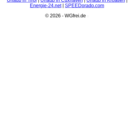
Urlaub in Tirol
|
Urlaub in Cuxhaven
|
Urlaub in Kroatien
|
Energie-24.net
|
SPEEDorado.com
© 2026 - WGfrei.de
0