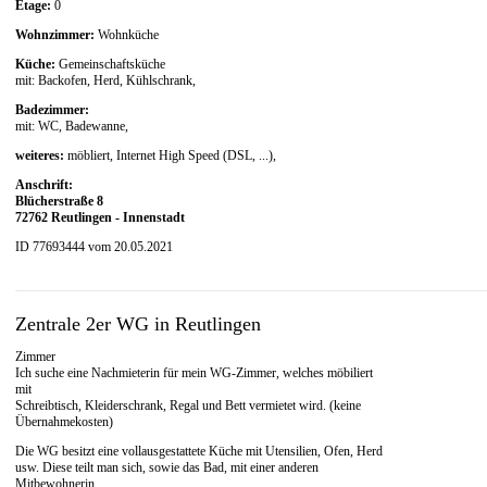
Etage:
0
Wohnzimmer:
Wohnküche
Küche:
Gemeinschaftsküche
mit: Backofen, Herd, Kühlschrank,
Badezimmer:
mit: WC, Badewanne,
weiteres:
möbliert, Internet High Speed (DSL, ...),
Anschrift:
Blücherstraße 8
72762 Reutlingen - Innenstadt
ID 77693444 vom 20.05.2021
Zentrale 2er WG in Reutlingen
Zimmer
Ich suche eine Nachmieterin für mein WG-Zimmer, welches möbiliert
mit
Schreibtisch, Kleiderschrank, Regal und Bett vermietet wird. (keine
Übernahmekosten)
Die WG besitzt eine vollausgestattete Küche mit Utensilien, Ofen, Herd
usw. Diese teilt man sich, sowie das Bad, mit einer anderen
Mitbewohnerin.