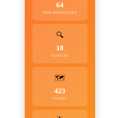
64
MINI-WOHNUNGEN
🔍
18
GESUCHE
🗺️
423
STÄDTE