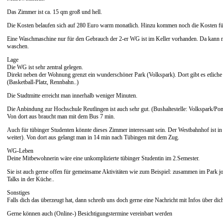
Das Zimmer ist ca. 15 qm groß und hell.
Die Kosten belaufen sich auf 280 Euro warm monatlich. Hinzu kommen noch die Kosten für
Eine Waschmaschine nur für den Gebrauch der 2-er WG ist im Keller vorhanden. Da kann 
waschen.
Lage
Die WG ist sehr zentral gelegen.
Direkt neben der Wohnung grenzt ein wunderschöner Park (Volkspark). Dort gibt es etliche 
(Basketball-Platz, Rennbahn..)
Die Stadtmitte erreicht man innerhalb weniger Minuten.
Die Anbindung zur Hochschule Reutlingen ist auch sehr gut. (Bushaltestelle: Volkspark/Pomo
Von dort aus braucht man mit dem Bus 7 min.
Auch für tübinger Studenten könnte dieses Zimmer interessant sein. Der Westbahnhof ist in
weiter). Von dort aus gelangt man in 14 min nach Tübingen mit dem Zug.
WG-Leben
Deine Mitbewohnerin wäre eine unkomplizierte tübinger Studentin im 2.Semester.
Sie ist auch gerne offen für gemeinsame Aktivitäten wie zum Beispiel: zusammen im Park 
Talks in der Küche..
Sonstiges
Falls dich das überzeugt hat, dann schreib uns doch gerne eine Nachricht mit Infos über dic
Gerne können auch (Online-) Besichtigungstermine vereinbart werden