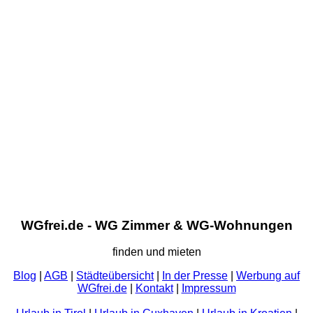
WGfrei.de - WG Zimmer & WG-Wohnungen
finden und mieten
Blog
|
AGB
|
Städteübersicht
|
In der Presse
|
Werbung auf
WGfrei.de
|
Kontakt
|
Impressum