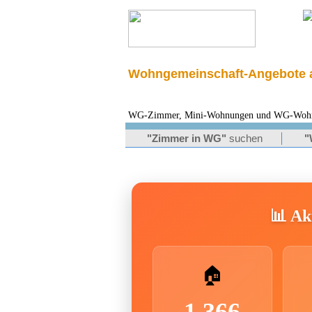
Wohngemeinschaft-Angebote a
WG-Zimmer, Mini-Wohnungen und WG-Wohnung
"Zimmer in WG"
suchen
"
📊 Akt
🏠
1.366