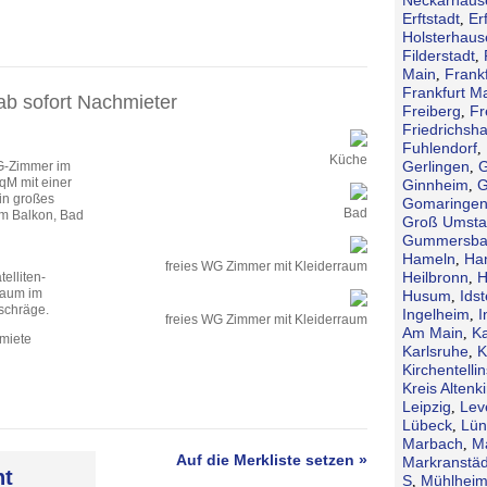
Erftstadt
Erf
,
Holsterhaus
Filderstadt
,
Main
Frank
,
Frankfurt M
b sofort Nachmieter
Freiberg
Fr
,
Friedrichsh
Fuhlendorf
,
Küche
Gerlingen
G
WG-Zimmer im
,
qM mit einer
Ginnheim
G
,
in großes
Gomaringe
Bad
um Balkon, Bad
Groß Umsta
Gummersba
Hameln
Ha
,
freies WG Zimmer mit Kleiderraum
Heilbronn
H
elliten-
,
Raum im
Husum
Idst
,
schräge.
Ingelheim
I
,
freies WG Zimmer mit Kleiderraum
Am Main
Ka
,
tmiete
Karlsruhe
K
,
Kirchentellin
Kreis Altenk
Leipzig
Lev
,
Lübeck
Lün
,
Marbach
M
,
Auf die Merkliste setzen »
Markranstäd
ht
S
Mühlheim
,