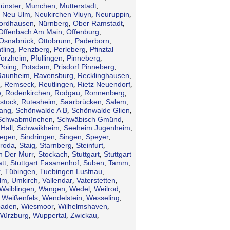
ünster
Munchen
Mutterstadt
,
,
,
Neu Ulm
Neukirchen Vluyn
Neuruppin
,
,
,
,
ordhausen
Nürnberg
Ober Ramstadt
,
,
,
Offenbach Am Main
Offenburg
,
,
Osnabrück
Ottobrunn
Paderborn
,
,
,
tling
Penzberg
Perleberg
Pfinztal
,
,
,
forzheim
Pfullingen
Pinneberg
,
,
,
Poing
Potsdam
Prisdorf Pinneberg
,
,
,
Raunheim
Ravensburg
Recklinghausen
,
,
,
Remseck
Reutlingen
Rietz Neuendorf
,
,
,
,
e
Rodenkirchen
Rodgau
Ronnenberg
,
,
,
,
stock
Rutesheim
Saarbrücken
Salem
,
,
,
,
gang
Schönwalde A B
Schönwalde Glien
,
,
,
Schwabmünchen
Schwäbisch Gmünd
,
,
Hall
Schwaikheim
Seeheim Jugenheim
,
,
,
iegen
Sindringen
Singen
Speyer
,
,
,
,
troda
Staig
Starnberg
Steinfurt
,
,
,
,
n Der Murr
Stockach
Stuttgart
Stuttgart
,
,
,
tt
Stuttgart Fasanenhof
Suben
Tamm
,
,
,
,
r
Tübingen
Tuebingen Lustnau
,
,
,
lm
Umkirch
Vallendar
Vaterstetten
,
,
,
,
Waiblingen
Wangen
Wedel
Weilrod
,
,
,
,
Weißenfels
Wendelstein
Wesseling
,
,
,
,
baden
Wiesmoor
Wilhelmshaven
,
,
,
Würzburg
Wuppertal
Zwickau
,
,
,