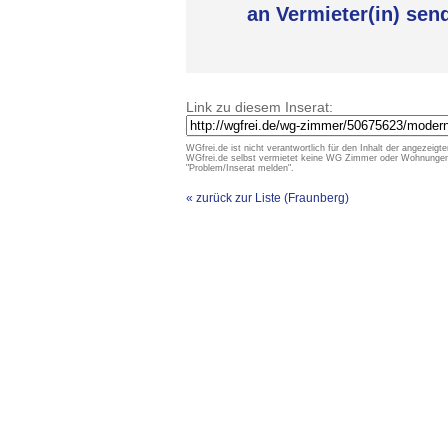
an Vermieter(in) sen
Link zu diesem Inserat:
WGfrei.de ist nicht verantwortlich für den Inhalt der angezeigte
WGfrei.de selbst vermietet keine WG Zimmer oder Wohnungen un
"Problem/Inserat melden".
« zurück zur Liste (Fraunberg)