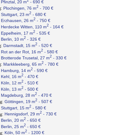
2
Pfinztal, 20 m
- 690 €
:
2
Plochingen, 76 m
- 700 €
g:
2
Stuttgart, 23 m
- 680 €
:
2
Erzhausen, 26 m
- 750 €
:
2
Herdecke Witten, 110 m
- 164 €
:
2
Eppelheim, 17 m
- 535 €
:
2
Berlin, 10 m
- 326 €
:
2
Darmstadt, 15 m
- 520 €
g:
2
Rot an der Rot, 16 m
- 580 €
:
2
Brotterode Trusetal, 27 m
- 330 €
:
2
Markkleeberg, 65 m
- 780 €
g:
2
Hamburg, 14 m
- 590 €
:
2
Kehl, 16 m
- 470 €
:
2
Köln, 12 m
- 510 €
:
2
Köln, 13 m
- 500 €
:
2
Magdeburg, 28 m
- 470 €
:
2
Göttingen, 19 m
- 507 €
ng:
2
Stuttgart, 15 m
- 580 €
:
2
Hennigsdorf, 29 m
- 730 €
ng:
2
Berlin, 20 m
- 650 €
:
2
Berlin, 25 m
- 650 €
:
2
Köln, 50 m
- 1200 €
ng: