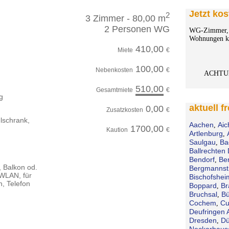
Jetzt kos
2
3 Zimmer - 80,00 m
2 Personen WG
WG-Zimmer, 
Wohnungen ko
410,00
Miete
€
100,00
Nebenkosten
€
ACHTU
510,00
Gesamtmiete
€
g
aktuell f
0,00
Zusatzkosten
€
lschrank,
Aachen
Aic
,
1700,00
Kaution
€
Artlenburg
,
Saulgau
Ba
,
Ballrechten 
Bendorf
Be
,
, Balkon od.
Bergmannst
 WLAN, für
Bischofshei
, Telefon
Boppard
Br
,
Bruchsal
Bü
,
Cochem
Cu
,
Deufringen 
Dresden
Dü
,
Neckarhaus