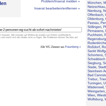
Problem/Inserat melden »
den
München
M
,
Netzschkau
Inserat bearbeiten/entfernen »
Nienburg
N
,
Offenbach
,
Oldenburg
,
Passau
Pen
,
Söllingen
P
,
Pirmasens
,
Puchheim
,
n Inserate. Alle Inserate auf WGfrei.de wurden von Dritten veröffentlicht.
d macht sich die Inhalte nicht zu Eigen. Bei Problemen klicken Sie bitte auf
Regensburg
Rodenkirch
Roßdorf
Ro
Alle WG Zimmer aus
Fraunberg »
,
Sankt Wolf
Schortens
,
Schwäbisch 
Siegburg
S
,
Stade
Stad
,
Steinheim A
Bad Cannsta
Trebur
Trie
,
Tuningen
U
,
Wädenswil
,
Weingarten
Wien
Wies
,
Wolfsburg
,