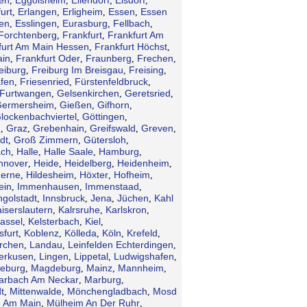
,
,
,
,
urt
Erlangen
Erligheim
Essen
Essen
,
,
,
,
en
Esslingen
Eurasburg
Fellbach
,
,
,
,
Forchtenberg
Frankfurt
Frankfurt Am
,
,
furt Am Main Hessen
Frankfurt Höchst
,
,
ain
Frankfurt Oder
Fraunberg
Frechen
,
,
,
,
eiburg
Freiburg Im Breisgau
Freising
,
,
,
afen
Friesenried
Fürstenfeldbruck
,
,
,
Furtwangen
Gelsenkirchen
Geretsried
,
,
,
ermersheim
Gießen
Gifhorn
,
,
,
lockenbachviertel
Göttingen
,
,
n
Graz
Grebenhain
Greifswald
Greven
,
,
,
,
,
dt
Groß Zimmern
Gütersloh
,
,
,
ch
Halle
Halle Saale
Hamburg
,
,
,
,
nnover
Heide
Heidelberg
Heidenheim
,
,
,
,
erne
Hildesheim
Höxter
Hofheim
,
,
,
,
ein
Immenhausen
Immenstaad
,
,
,
ngolstadt
Innsbruck
Jena
Jüchen
Kahl
,
,
,
,
iserslautern
Kalrsruhe
Karlskron
,
,
,
assel
Kelsterbach
Kiel
,
,
,
sfurt
Koblenz
Kölleda
Köln
Krefeld
,
,
,
,
,
irchen
Landau
Leinfelden Echterdingen
,
,
,
erkusen
Lingen
Lippetal
Ludwigshafen
,
,
,
,
eburg
Magdeburg
Mainz
Mannheim
,
,
,
,
arbach Am Neckar
Marburg
,
,
t
Mittenwalde
Mönchengladbach
Mosd
,
,
,
 Am Main
Mülheim An Der Ruhr
,
,