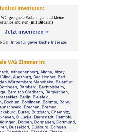
tenfrei inserieren:
WG geeignete Wohnungen und kleine
stenlos anbieten (
mit Bildern
)
Jetzt inserieren »
Infos für gewerbliche Inserate!
NG!!:
reie WG Zimmer in:
hach
Althegnenberg
Altona
Alzey
,
,
,
,
Aßling
Augsburg
Bad Honnef
Bad
,
,
,
den Württemberg Mannheim
Baienfurt
,
,
Dottingen
Bamberg
Bechtolsheim
,
,
,
rga
Bergisch Gladbach
Bergkirchen
,
,
,
rassekiez
Berlin
Bielefeld
,
,
,
m
Bochum
Böblingen
Bohmte
Bonn
,
,
,
,
,
aunschweig
Brechen
Bremen
,
,
,
ckeburg
Büren
Butzbach
Chemnitz
,
,
,
,
xhaven
D Lucka
Darmstadt
Detmold
,
,
,
,
Aidlingen
Dörpen
Dormagen
Dortmund
,
,
,
,
ren
Düsseldorf
Duisburg
Edingen
,
,
,
en
Eggolsheim
Eilendorf
Elsdorf