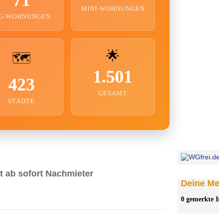
MINI-WOHNUNGEN
G-WOHNUNGEN
🌟
🗺️
1.501
423
GESAMT
STÄDTE
 ab sofort Nachmieter
Deine Mer
0 gemerkte I