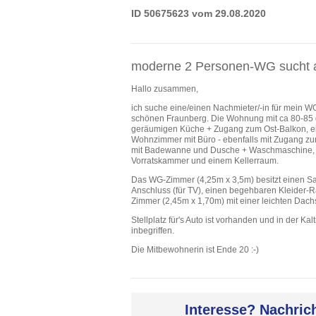
ID 50675623 vom 29.08.2020
moderne 2 Personen-WG sucht a
Hallo zusammen,
ich suche eine/einen Nachmieter/-in für mein 
schönen Fraunberg. Die Wohnung mit ca 80-85 
geräumigen Küche + Zugang zum Ost-Balkon, e
Wohnzimmer mit Büro - ebenfalls mit Zugang z
mit Badewanne und Dusche + Waschmaschine,
Vorratskammer und einem Kellerraum.
Das WG-Zimmer (4,25m x 3,5m) besitzt einen Sat
Anschluss (für TV), einen begehbaren Kleider-
Zimmer (2,45m x 1,70m) mit einer leichten Dach
Stellplatz für's Auto ist vorhanden und in der Kal
inbegriffen.
Die Mitbewohnerin ist Ende 20 :-)
Interesse? Nachric