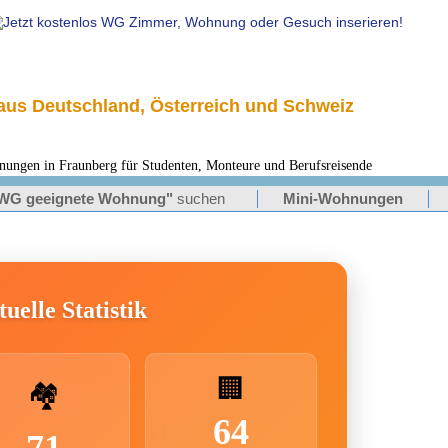
us Deutschland, Österreich und Schweiz
en in Fraunberg für Studenten, Monteure und Berufsreisende
WG geeignete Wohnung"
suchen
Mini-Wohnungen
uelle Statistik
🏢
🏘️
64
71