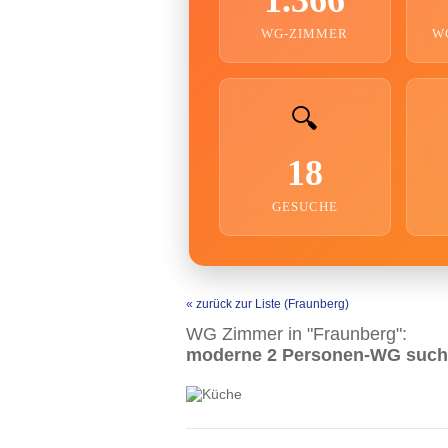
WG-ZIMMER
W
🔍
18
GESUCHE
« zurück zur Liste (Fraunberg)
WG Zimmer in "Fraunberg":
moderne 2 Personen-WG sucht