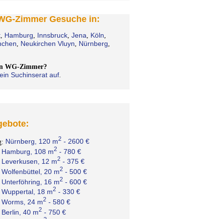
 WG-Zimmer Gesuche in:
t
Hamburg
Innsbruck
Jena
Köln
,
,
,
,
,
chen
Neukirchen Vluyn
Nürnberg
,
,
,
ein WG-Zimmer?
ein Suchinserat auf
.
ebote:
2
Nürnberg, 120 m
- 2600 €
g:
2
Hamburg, 108 m
- 780 €
:
2
Leverkusen, 12 m
- 375 €
:
2
Wolfenbüttel, 20 m
- 500 €
:
2
Unterföhring, 16 m
- 600 €
:
2
Wuppertal, 18 m
- 330 €
:
2
Worms, 24 m
- 580 €
:
2
Berlin, 40 m
- 750 €
: