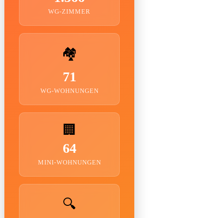
WG-ZIMMER
🏘️
71
WG-WOHNUNGEN
🏢
64
MINI-WOHNUNGEN
🔍