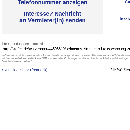
Telefonnummer anzeigen
Au
Interesse? Nachricht
Inser
an Vermieter(in) senden
Link zu diesem Inserat:
WGfrei.de ist nicht verantwortlich für den Inhalt der angezeigten Inserate. Alle Inserate auf WGfrei.de wurd
WGfrei.de selbst vermietet keine WG Zimmer oder Wohnungen und macht sich die Inhalte nicht zu Eigen. 
"Problem/Inserat melden".
« zurück zur Liste (Remseck)
Alle WG Zim