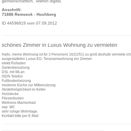
gemeinschaftlich, Telefon digital,
Anschrift:
71686 Remseck - Hochberg
ID 44596819 vom 07.09.2012
schönes Zimmer in Luxus Wohnung zu vermieten
Hallo, meine Wohnung ist für 3 Personen( 16/22/51) zu groß deshalb vermiete ich
ausgestatteten Luxus EG- Terassenwohnung ein Zimmer.
elektr.Rolladen
Gartenbenutzung
DSL mit WLan
ISDN Telefon
Fußbodenheizung
moderne Küche zur Mitbenutzung
Abstellmöglichkeit im Keller
Holzdecke
Fliesenboden
Wellness Marmorbad
sep. WC
sehr ruhige Wohnlage.
Kontakt bitte per E-Mail