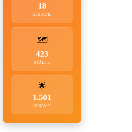
18
GESUCHE
🗺️
423
STÄDTE
🌟
1.501
GESAMT