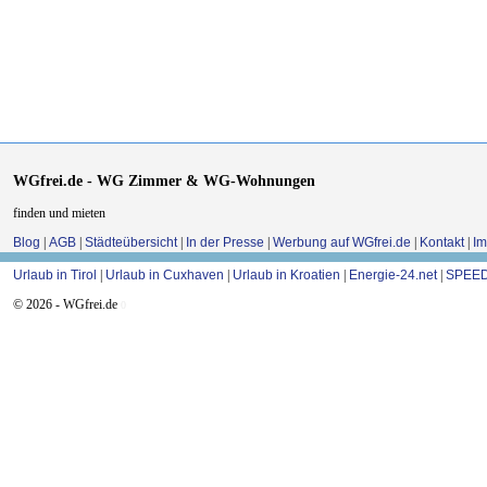
WGfrei.de - WG Zimmer & WG-Wohnungen
finden und mieten
Blog
|
AGB
|
Städteübersicht
|
In der Presse
|
Werbung auf WGfrei.de
|
Kontakt
|
I
Urlaub in Tirol
|
Urlaub in Cuxhaven
|
Urlaub in Kroatien
|
Energie-24.net
|
SPEED
© 2026 - WGfrei.de
0