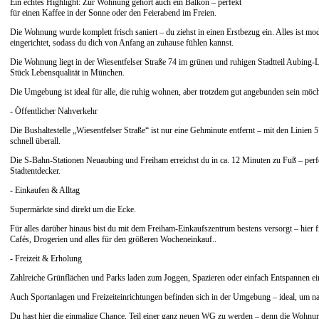
Ein echtes Highlight: Zur Wohnung gehört auch ein Balkon – perfekt
für einen Kaffee in der Sonne oder den Feierabend im Freien.
Die Wohnung wurde komplett frisch saniert – du ziehst in einen Erstbezug ein. Alles ist mo
eingerichtet, sodass du dich von Anfang an zuhause fühlen kannst.
Die Wohnung liegt in der Wiesentfelser Straße 74 im grünen und ruhigen Stadtteil Aubing
Stück Lebensqualität in München.
Die Umgebung ist ideal für alle, die ruhig wohnen, aber trotzdem gut angebunden sein möch
- Öffentlicher Nahverkehr
Die Bushaltestelle „Wiesentfelser Straße“ ist nur eine Gehminute entfernt – mit den Linien
schnell überall.
Die S-Bahn-Stationen Neuaubing und Freiham erreichst du in ca. 12 Minuten zu Fuß – perfe
Stadtentdecker.
- Einkaufen & Alltag
Supermärkte sind direkt um die Ecke.
Für alles darüber hinaus bist du mit dem Freiham-Einkaufszentrum bestens versorgt – hier f
Cafés, Drogerien und alles für den größeren Wocheneinkauf..
- Freizeit & Erholung
Zahlreiche Grünflächen und Parks laden zum Joggen, Spazieren oder einfach Entspannen ei
Auch Sportanlagen und Freizeiteinrichtungen befinden sich in der Umgebung – ideal, um n
Du hast hier die einmalige Chance, Teil einer ganz neuen WG zu werden – denn die Wohnun