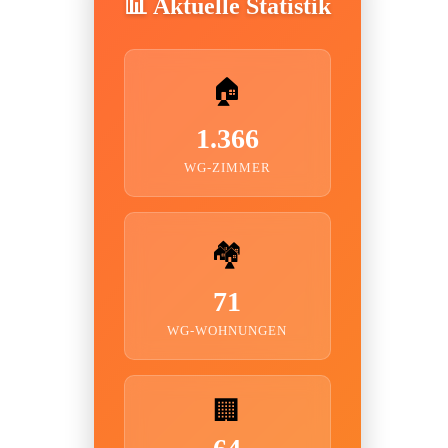
📊 Aktuelle Statistik
🏠
1.366
WG-ZIMMER
🏘️
71
WG-WOHNUNGEN
🏢