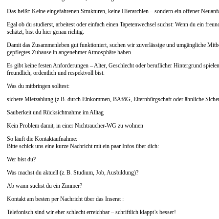
Das heißt: Keine eingefahrenen Strukturen, keine Hierarchien – sondern ein offener Neuanf
Egal ob du studierst, arbeitest oder einfach einen Tapetenwechsel suchst: Wenn du ein freun
schätzt, bist du hier genau richtig.
Damit das Zusammenleben gut funktioniert, suchen wir zuverlässige und umgängliche Mitbe
gepflegtes Zuhause in angenehmer Atmosphäre haben.
Es gibt keine festen Anforderungen – Alter, Geschlecht oder beruflicher Hintergrund spielen
freundlich, ordentlich und respektvoll bist.
Was du mitbringen solltest:
sichere Mietzahlung (z.B. durch Einkommen, BAföG, Elternbürgschaft oder ähnliche Sicher
Sauberkeit und Rücksichtnahme im Alltag
Kein Problem damit, in einer Nichtraucher-WG zu wohnen
So läuft die Kontaktaufnahme:
Bitte schick uns eine kurze Nachricht mit ein paar Infos über dich:
Wer bist du?
Was machst du aktuell (z. B. Studium, Job, Ausbildung)?
Ab wann suchst du ein Zimmer?
Kontakt am besten per Nachricht über das Inserat :
Telefonisch sind wir eher schlecht erreichbar – schriftlich klappt’s besser!