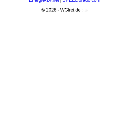
Energie-24.net
|
SPEEDorado.com
© 2026 - WGfrei.de
0.19