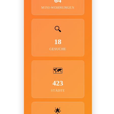
64
MINI-WOHNUNGEN
🔍
18
GESUCHE
🗺️
423
STÄDTE
🌟