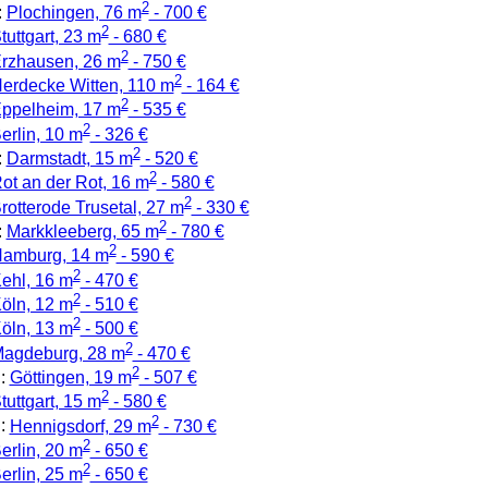
2
:
Plochingen, 76 m
- 700 €
2
tuttgart, 23 m
- 680 €
2
rzhausen, 26 m
- 750 €
2
erdecke Witten, 110 m
- 164 €
2
ppelheim, 17 m
- 535 €
2
erlin, 10 m
- 326 €
2
:
Darmstadt, 15 m
- 520 €
2
ot an der Rot, 16 m
- 580 €
2
rotterode Trusetal, 27 m
- 330 €
2
:
Markkleeberg, 65 m
- 780 €
2
amburg, 14 m
- 590 €
2
ehl, 16 m
- 470 €
2
öln, 12 m
- 510 €
2
öln, 13 m
- 500 €
2
agdeburg, 28 m
- 470 €
2
:
Göttingen, 19 m
- 507 €
2
tuttgart, 15 m
- 580 €
2
:
Hennigsdorf, 29 m
- 730 €
2
erlin, 20 m
- 650 €
2
erlin, 25 m
- 650 €