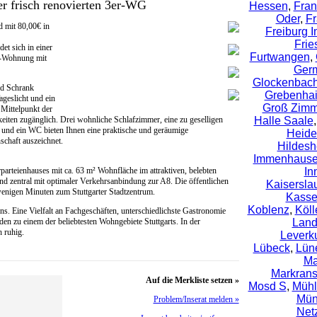
r frisch renovierten 3er-WG
Hessen
,
Fran
Oder
,
Fr
d mit 80,00€ in
Freiburg 
Frie
et sich in einer
Furtwangen
,
r-Wohnung mit
Ger
Glockenbachv
nd Schrank
Grebenha
ageslicht und ein
Groß Zimm
Mittelpunkt der
iten zugänglich. Drei wohnliche Schlafzimmer, eine zu geselligen
Halle Saale
nd ein WC bieten Ihnen eine praktische und geräumige
Heide
chaft auszeichnet.
Hildes
Immenhaus
rteienhauses mit ca. 63 m² Wohnfläche im attraktiven, belebten
In
und zentral mit optimaler Verkehrsanbindung zur A8. Die öffentlichen
Kaisersla
wenigen Minuten zum Stuttgarter Stadtzentrum.
Kasse
Koblenz
,
Köll
ns. Eine Vielfalt an Fachgeschäften, unterschiedlichste Gastronomie
den zu einem der beliebtesten Wohngebiete Stuttgarts. In der
Lan
h ruhig.
Leverk
Lübeck
,
Lün
Ma
Markrans
Auf die Merkliste setzen »
Mosd S
,
Mühl
Mün
Problem/Inserat melden »
Net