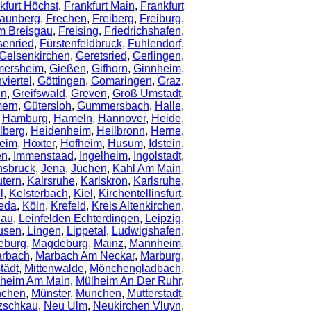
kfurt Höchst
,
Frankfurt Main
,
Frankfurt
aunberg
,
Frechen
,
Freiberg
,
Freiburg
,
Im Breisgau
,
Freising
,
Friedrichshafen
,
senried
,
Fürstenfeldbruck
,
Fuhlendorf
,
Gelsenkirchen
,
Geretsried
,
Gerlingen
,
mersheim
,
Gießen
,
Gifhorn
,
Ginnheim
,
iertel
,
Göttingen
,
Gomaringen
,
Graz
,
in
,
Greifswald
,
Greven
,
Groß Umstadt
,
ern
,
Gütersloh
,
Gummersbach
,
Halle
,
,
Hamburg
,
Hameln
,
Hannover
,
Heide
,
lberg
,
Heidenheim
,
Heilbronn
,
Herne
,
heim
,
Höxter
,
Hofheim
,
Husum
,
Idstein
,
en
,
Immenstaad
,
Ingelheim
,
Ingolstadt
,
nsbruck
,
Jena
,
Jüchen
,
Kahl Am Main
,
utern
,
Kalrsruhe
,
Karlskron
,
Karlsruhe
,
l
,
Kelsterbach
,
Kiel
,
Kirchentellinsfurt
,
eda
,
Köln
,
Krefeld
,
Kreis Altenkirchen
,
dau
,
Leinfelden Echterdingen
,
Leipzig
,
usen
,
Lingen
,
Lippetal
,
Ludwigshafen
,
eburg
,
Magdeburg
,
Mainz
,
Mannheim
,
rbach
,
Marbach Am Neckar
,
Marburg
,
tädt
,
Mittenwalde
,
Mönchengladbach
,
heim Am Main
,
Mülheim An Der Ruhr
,
chen
,
Münster
,
Munchen
,
Mutterstadt
,
zschkau
,
Neu Ulm
,
Neukirchen Vluyn
,