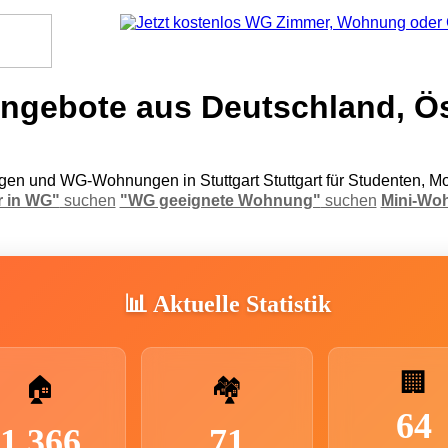
gebote aus Deutschland, Ös
n und WG-Wohnungen in Stuttgart Stuttgart für Studenten, Mo
 in WG"
suchen
"WG geeignete Wohnung"
suchen
Mini-Wo
📊 Aktuelle Statistik
🏢
🏠
🏘️
64
1.366
71