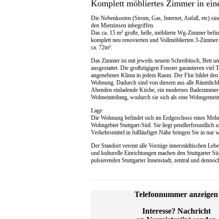
Komplett möbliertes Zimmer in eine
Die Nebenkosten (Strom, Gas, Internet, Anfall, etc) sin
den Mietzinsen inbegriffen.
Das ca. 15 m² große, helle, möblierte Wg-Zimmer befind
komplett neu renovierten und Vollmöblierten 3-Zimme
ca. 72m².
Das Zimmer ist mit jeweils neuem Schreibtisch, Bett u
ausgestattet. Die großzügigen Fenster garantieren viel T
angenehmes Klima in jedem Raum. Der Flur bildet den 
Wohnung. Dadurch sind von diesem aus alle Räumlichke
Abenden einladende Küche, ein modernes Badezimmer u
Wohneinteilung, wodurch sie sich als eine Wohngemeins
Lage
Die Wohnung befindet sich im Erdgeschoss eines Mehrpa
Wohngebiet Stuttgart-Süd. Sie liegt pendlerfreundlich 
Verkehrsmittel in fußläufiger Nähe bringen Sie in nur 
Der Standort vereint alle Vorzüge innerstädtischen Lebe
und kulturelle Einrichtungen machen den Stuttgarter Sü
pulsierenden Stuttgarter Innenstadt, zentral und dennoc
Telefonnummer anzeigen
Interesse? Nachricht