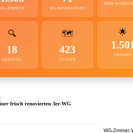
MINI-WOHNU
WG-ZIMMER
WG-WOHNUNGEN
🌟
🔍
🗺️
1.50
18
423
GESAMT
GESUCHE
STÄDTE
:
iner frisch renovierten 3er-WG
WG-Zimmer, W