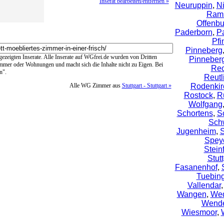
Inserat bearbeiten/entfernen »
Neuruppin
,
N
Rams
Offenbu
Paderborn
,
P
Pfi
Pinneberg
ngezeigten Inserate. Alle Inserate auf WGfrei.de wurden von Dritten
Pinneber
immer oder Wohnungen und macht sich die Inhalte nicht zu Eigen. Bei
Rec
n".
Reutl
Alle WG Zimmer aus
Stuttgart - Stuttgart »
Rodenkir
Rostock
,
R
Wolfgang
Schortens
,
S
Sch
Jugenheim
,
S
Spey
Steinf
Stutt
Fasanenhof
,
Tuebin
Vallendar
Wangen
,
We
Wende
Wiesmoor
,