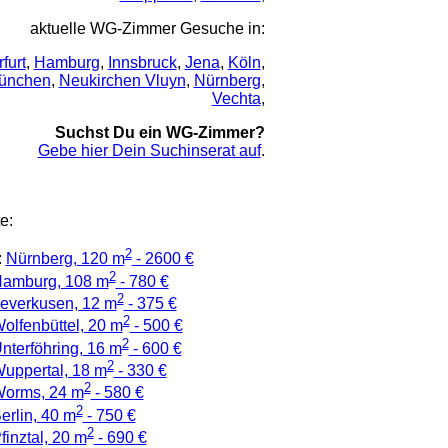
aktuelle WG-Zimmer Gesuche in:
rfurt
,
Hamburg
,
Innsbruck
,
Jena
,
Köln
,
ünchen
,
Neukirchen Vluyn
,
Nürnberg
,
Vechta
,
Suchst Du ein WG-Zimmer?
Gebe hier Dein Suchinserat auf
.
e:
2
:
Nürnberg, 120 m
- 2600 €
2
amburg, 108 m
- 780 €
2
everkusen, 12 m
- 375 €
2
olfenbüttel, 20 m
- 500 €
2
nterföhring, 16 m
- 600 €
2
uppertal, 18 m
- 330 €
2
orms, 24 m
- 580 €
2
erlin, 40 m
- 750 €
2
finztal, 20 m
- 690 €