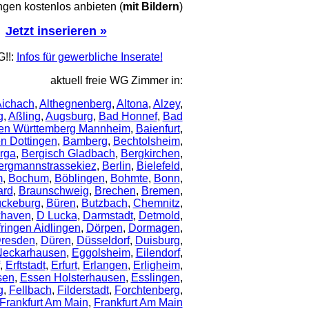
en kostenlos anbieten (
mit Bildern
)
Jetzt inserieren »
!!:
Infos für gewerbliche Inserate!
aktuell freie WG Zimmer in:
ichach
,
Althegnenberg
,
Altona
,
Alzey
,
g
,
Aßling
,
Augsburg
,
Bad Honnef
,
Bad
en Württemberg Mannheim
,
Baienfurt
,
en Dottingen
,
Bamberg
,
Bechtolsheim
,
rga
,
Bergisch Gladbach
,
Bergkirchen
,
ergmannstrassekiez
,
Berlin
,
Bielefeld
,
m
,
Bochum
,
Böblingen
,
Bohmte
,
Bonn
,
ard
,
Braunschweig
,
Brechen
,
Bremen
,
ckeburg
,
Büren
,
Butzbach
,
Chemnitz
,
haven
,
D Lucka
,
Darmstadt
,
Detmold
,
ringen Aidlingen
,
Dörpen
,
Dormagen
,
resden
,
Düren
,
Düsseldorf
,
Duisburg
,
Neckarhausen
,
Eggolsheim
,
Eilendorf
,
,
Erftstadt
,
Erfurt
,
Erlangen
,
Erligheim
,
sen
,
Essen Holsterhausen
,
Esslingen
,
g
,
Fellbach
,
Filderstadt
,
Forchtenberg
,
Frankfurt Am Main
,
Frankfurt Am Main