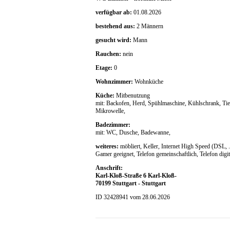
verfügbar ab:
01.08.2026
bestehend aus:
2 Männern
gesucht wird:
Mann
Rauchen:
nein
Etage:
0
Wohnzimmer:
Wohnküche
Küche:
Mitbenutzung
mit: Backofen, Herd, Spühlmaschine, Kühlschrank, Tie
Mikrowelle,
Badezimmer:
mit: WC, Dusche, Badewanne,
weiteres:
möbliert, Keller, Internet High Speed (DSL, 
Gamer geeignet, Telefon gemeinschaftlich, Telefon digit
Anschrift:
Karl-Kloß-Straße 6 Karl-Kloß-
70199 Stuttgart - Stuttgart
ID 32428941 vom 28.06.2026