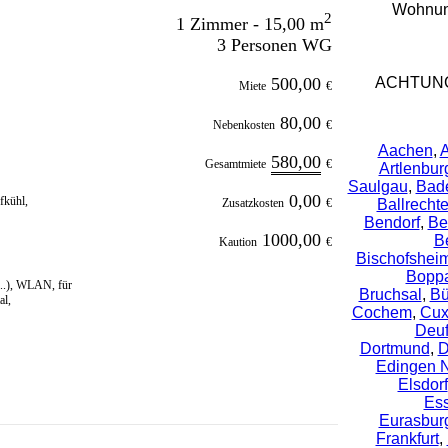
Wohnung
2
1 Zimmer - 15,00 m
3 Personen WG
500,00
ACHTUNG
Miete
€
80,00
Nebenkosten
€
Aachen
,
A
580,00
Gesamtmiete
€
Artlenbur
Saulgau
,
Bad
0,00
fkühl,
Zusatzkosten
€
Ballrecht
Bendorf
,
Be
1000,00
B
Kaution
€
Bischofshei
Bopp
...), WLAN, für
Bruchsal
,
Bü
al,
Cochem
,
Cux
Deuf
Dortmund
,
D
Edingen 
Elsdorf
Es
Eurasbur
Frankfurt
,