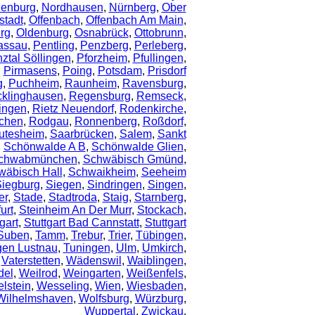
ienburg
,
Nordhausen
,
Nürnberg
,
Ober
tadt
,
Offenbach
,
Offenbach Am Main
,
rg
,
Oldenburg
,
Osnabrück
,
Ottobrunn
,
assau
,
Pentling
,
Penzberg
,
Perleberg
,
nztal Söllingen
,
Pforzheim
,
Pfullingen
,
,
Pirmasens
,
Poing
,
Potsdam
,
Prisdorf
g
,
Puchheim
,
Raunheim
,
Ravensburg
,
klinghausen
,
Regensburg
,
Remseck
,
ingen
,
Rietz Neuendorf
,
Rodenkirche
,
chen
,
Rodgau
,
Ronnenberg
,
Roßdorf
,
utesheim
,
Saarbrücken
,
Salem
,
Sankt
,
Schönwalde A B
,
Schönwalde Glien
,
chwabmünchen
,
Schwäbisch Gmünd
,
wäbisch Hall
,
Schwaikheim
,
Seeheim
iegburg
,
Siegen
,
Sindringen
,
Singen
,
er
,
Stade
,
Stadtroda
,
Staig
,
Starnberg
,
urt
,
Steinheim An Der Murr
,
Stockach
,
gart
,
Stuttgart Bad Cannstatt
,
Stuttgart
Suben
,
Tamm
,
Trebur
,
Trier
,
Tübingen
,
gen Lustnau
,
Tuningen
,
Ulm
,
Umkirch
,
,
Vaterstetten
,
Wädenswil
,
Waiblingen
,
del
,
Weilrod
,
Weingarten
,
Weißenfels
,
lstein
,
Wesseling
,
Wien
,
Wiesbaden
,
Wilhelmshaven
,
Wolfsburg
,
Würzburg
,
Wuppertal
,
Zwickau
,