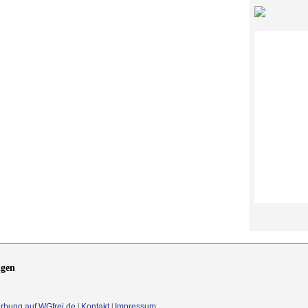
gen
rbung auf WGfrei.de
|
Kontakt
|
Impressum