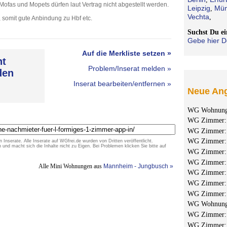
. Mofas und Mopets dürfen laut Vertrag nicht abgestellt werden.
Leipzig
Mün
,
Vechta
,
, somit gute Anbindung zu Hbf etc.
Suchst Du 
Gebe hier D
Auf die Merkliste setzen »
ht
Problem/Inserat melden »
den
Inserat bearbeiten/entfernen »
Neue Ang
WG Wohnun
WG Zimmer
WG Zimmer
WG Zimmer
n Inserate. Alle Inserate auf WGfrei.de wurden von Dritten veröffentlicht.
d macht sich die Inhalte nicht zu Eigen. Bei Problemen klicken Sie bitte auf
WG Zimmer
WG Zimmer
Alle Mini Wohnungen aus
Mannheim - Jungbusch »
WG Zimmer
WG Zimmer
WG Zimmer
WG Wohnun
WG Zimmer
WG Zimmer