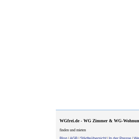
WGfrei.de - WG Zimmer & WG-Wohnun
finden und mieten
Blog
|
AGB
|
Städteübersicht
|
In der Presse
|
We