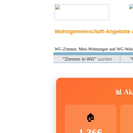
Wohngemeinschaft-Angebote a
WG-Zimmer, Mini-Wohnungen und WG-Wohnung
"Zimmer in WG"
suchen
"
📊 Akt
🏠
1.366