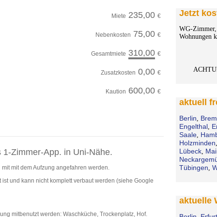
Jetzt kos
235,00
Miete
€
WG-Zimmer, 
75,00
Nebenkosten
€
Wohnungen ko
310,00
Gesamtmiete
€
ACHTU
0,00
Zusatzkosten
€
600,00
Kaution
€
aktuell f
Berlin
Brem
,
Engelthal
E
,
Saale
Hamb
,
Holzminden
s 1-Zimmer-App. in Uni-Nähe.
Lübeck
Mai
,
Neckargem
Tübingen
W
n mit mit dem Aufzung angefahren werden.
,
 ist und kann nicht komplett verbaut werden (siehe Google
aktuelle
ng mitbenutzt werden: Waschküche, Trockenplatz, Hof.
Berlin
Erfur
,