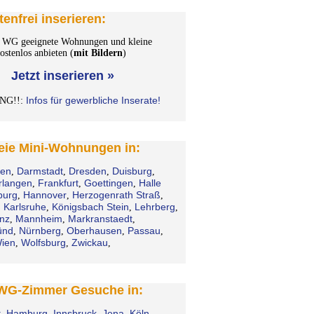
tenfrei inserieren:
WG geeignete Wohnungen und kleine
stenlos anbieten (
mit Bildern
)
Jetzt inserieren »
Infos für gewerbliche Inserate!
NG!!:
reie Mini-Wohnungen in:
en
Darmstadt
Dresden
Duisburg
,
,
,
,
rlangen
Frankfurt
Goettingen
Halle
,
,
,
urg
Hannover
Herzogenrath Straß
,
,
,
Karlsruhe
Königsbach Stein
Lehrberg
,
,
,
,
nz
Mannheim
Markranstaedt
,
,
,
ünd
Nürnberg
Oberhausen
Passau
,
,
,
,
ien
Wolfsburg
Zwickau
,
,
,
 WG-Zimmer Gesuche in:
t
Hamburg
Innsbruck
Jena
Köln
,
,
,
,
,