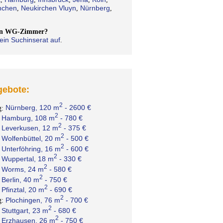
chen
Neukirchen Vluyn
Nürnberg
,
,
,
ein WG-Zimmer?
ein Suchinserat auf
.
ebote:
2
Nürnberg, 120 m
- 2600 €
g:
2
Hamburg, 108 m
- 780 €
:
2
Leverkusen, 12 m
- 375 €
:
2
Wolfenbüttel, 20 m
- 500 €
:
2
Unterföhring, 16 m
- 600 €
:
2
Wuppertal, 18 m
- 330 €
:
2
Worms, 24 m
- 580 €
:
2
Berlin, 40 m
- 750 €
:
2
Pfinztal, 20 m
- 690 €
:
2
Plochingen, 76 m
- 700 €
g:
2
Stuttgart, 23 m
- 680 €
:
2
Erzhausen, 26 m
- 750 €
: