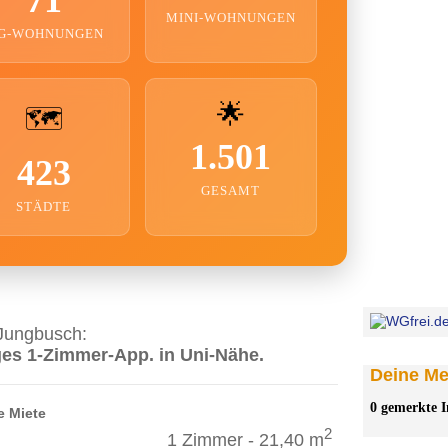
MINI-WOHNUNGEN
G-WOHNUNGEN
🌟
🗺️
1.501
423
GESAMT
STÄDTE
Jungbusch:
ges 1-Zimmer-App. in Uni-Nähe.
Deine Mer
0 gemerkte I
e Miete
2
1 Zimmer - 21,40 m