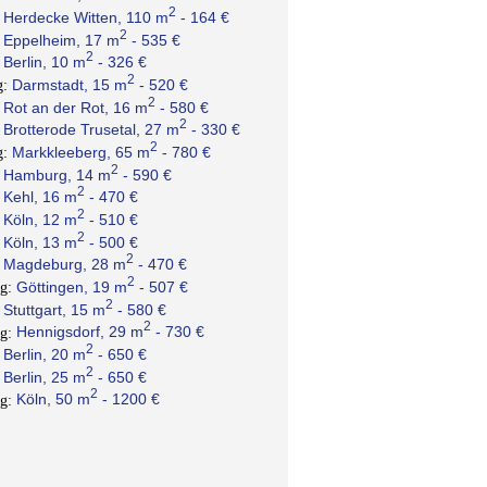
2
Herdecke Witten, 110 m
- 164 €
:
2
Eppelheim, 17 m
- 535 €
:
2
Berlin, 10 m
- 326 €
:
2
Darmstadt, 15 m
- 520 €
g:
2
Rot an der Rot, 16 m
- 580 €
:
2
Brotterode Trusetal, 27 m
- 330 €
:
2
Markkleeberg, 65 m
- 780 €
g:
2
Hamburg, 14 m
- 590 €
:
2
Kehl, 16 m
- 470 €
:
2
Köln, 12 m
- 510 €
:
2
Köln, 13 m
- 500 €
:
2
Magdeburg, 28 m
- 470 €
:
2
Göttingen, 19 m
- 507 €
ng:
2
Stuttgart, 15 m
- 580 €
:
2
Hennigsdorf, 29 m
- 730 €
ng:
2
Berlin, 20 m
- 650 €
:
2
Berlin, 25 m
- 650 €
:
2
Köln, 50 m
- 1200 €
ng: