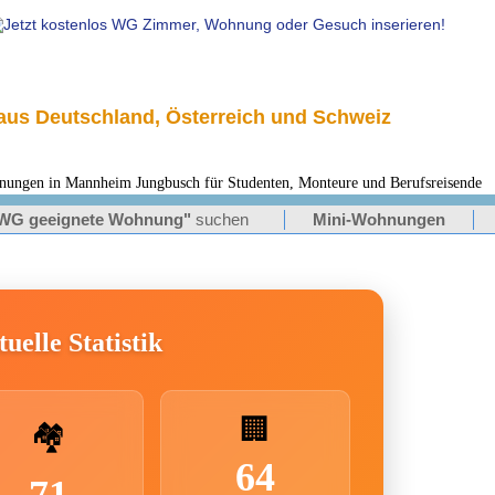
us Deutschland, Österreich und Schweiz
en in Mannheim Jungbusch für Studenten, Monteure und Berufsreisende
WG geeignete Wohnung"
suchen
Mini-Wohnungen
uelle Statistik
🏢
🏘️
64
71