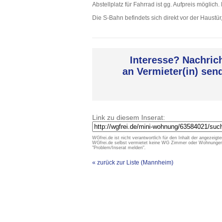
Abstellplatz für Fahrrad ist gg. Aufpreis möglich
Die S-Bahn befindets sich direkt vor der Haustür
Interesse? Nachric
an Vermieter(in) sen
Link zu diesem Inserat:
WGfrei.de ist nicht verantwortlich für den Inhalt der angezeigte
WGfrei.de selbst vermietet keine WG Zimmer oder Wohnungen un
"Problem/Inserat melden".
« zurück zur Liste (Mannheim)